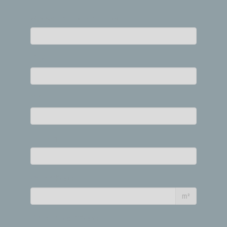
Straße und Hausnummer
PLZ
Ort
Baujahr
Wohnfläche
m²
Grundstücksfläche