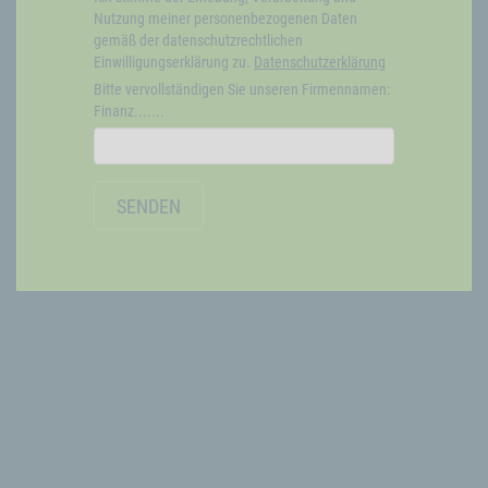
Nutzung meiner personenbezogenen Daten
gemäß der datenschutzrechtlichen
Einwilligungserklärung zu.
Datenschutzerklärung
Bitte vervollständigen Sie unseren Firmennamen:
Finanz.......
SENDEN