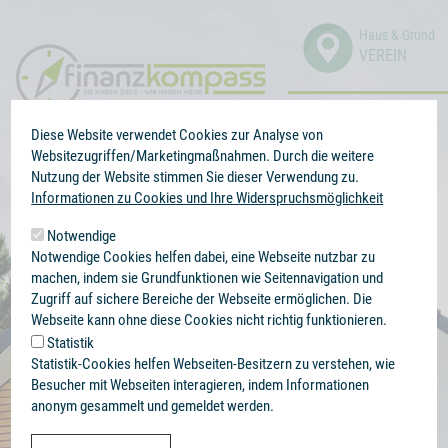
Direkt
zum
Haus & Grund
VEREIN
Inhalt
0341 99 38 66 56
BERATUNG
Kontaktieren Sie uns
Diese Website verwendet Cookies zur Analyse von
Mo. - Do. 08:00 - 18:00 Uhr & Fr. 08:00 - 14:00 Uhr
Websitezugriffen/Marketingmaßnahmen. Durch die weitere
Nutzung der Website stimmen Sie dieser Verwendung zu.
Informationen zu Cookies und Ihre Widerspruchsmöglichkeit
Notwendige
Notwendige Cookies helfen dabei, eine Webseite nutzbar zu
machen, indem sie Grundfunktionen wie Seitennavigation und
Zugriff auf sichere Bereiche der Webseite ermöglichen. Die
Webseite kann ohne diese Cookies nicht richtig funktionieren.
Immobilienfinanzierung
Statistik
Statistik-Cookies helfen Webseiten-Besitzern zu verstehen, wie
Modernisierung /
Besucher mit Webseiten interagieren, indem Informationen
anonym gesammelt und gemeldet werden.
Renovierung