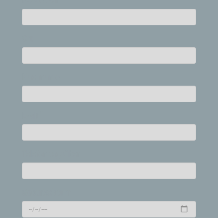
Postleitzahl
Ort
Nachname
E-Mail
Telefon tagsüber
Geburtsdatum