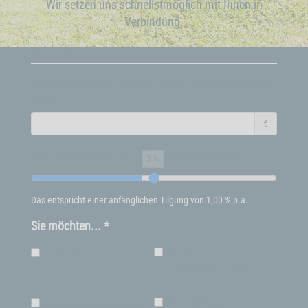
Wir setzen uns schnellstmöglich mit Ihnen in
Verbindung.
Ihr Vorhaben
Wie hoch soll Ihr Darlehen (Nettodarlehensbetrag)
sein?
€
Wie möchten Sie Ihr Darlehen zurückzahlen?
3 %
Das entspricht einer anfänglichen Tilgung von 1,00 % p.a.
Sie möchten... *
ein Ein- oder
eine Wohnung
Zweifamilienhaus
ein unbebautes
ein Mehrfamilienhaus