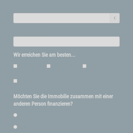
Monatl. Nettoeinkommen
€
Telefon alternativ
Wir erreichen Sie am besten...
9 - 12 Uhr
12 - 15 Uhr
15 - 18 Uhr
ab 18 Uhr
Möchten Sie die Immobilie zusammen mit einer
anderen Person finanzieren?
Ja
Nein