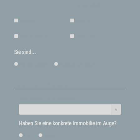
Grundstück
kaufen
bauen
modernisieren
umschulden
Sie sind...
Angestellter
Selbstständiger
Daten zur Immobilie
Was kostet die Immobilie?
€
Haben Sie eine konkrete Immobilie im Auge?
Ja
Nein