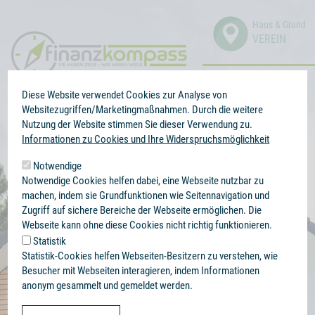
Direkt
zum
Haus & Grund
VEREIN
Inhalt
0341 99 38 66 56
BERATUNG
Kontaktieren Sie uns
Diese Website verwendet Cookies zur Analyse von
Mo. - Do. 08:00 - 18:00 Uhr & Fr. 08:00 - 14:00 Uhr
Websitezugriffen/Marketingmaßnahmen. Durch die weitere
Nutzung der Website stimmen Sie dieser Verwendung zu.
Informationen zu Cookies und Ihre Widerspruchsmöglichkeit
Notwendige
Notwendige Cookies helfen dabei, eine Webseite nutzbar zu
machen, indem sie Grundfunktionen wie Seitennavigation und
Zugriff auf sichere Bereiche der Webseite ermöglichen. Die
Webseite kann ohne diese Cookies nicht richtig funktionieren.
,
,
Mieter Versicherungen
Vermieter Versicherungen
Eigentümer
Statistik
Versicherungen
Statistik-Cookies helfen Webseiten-Besitzern zu verstehen, wie
Besucher mit Webseiten interagieren, indem Informationen
Gasvergleich
anonym gesammelt und gemeldet werden.