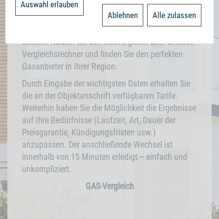
Auswahl erlauben
Zus
Ablehnen
Alle zulassen
Es gibt eine einfache Möglichkeit die Gaskosten zu
senken! Nutzen Sie den Gasvergleich über unseren
Vergleichsrechner und finden Sie den perfekten
Gasanbieter in Ihrer Region.
Durch Eingabe der wichtigsten Daten erhalten Sie
die an der Objektanschrift verfügbaren Tarife.
Weiterhin haben Sie die Möglichkeit die Ergebnisse
auf Ihre Bedürfnisse (Laufzeit, Art, Dauer der
Preisgarantie, Kündigungsfristen usw.)
anzupassen. Der anschließende Wechsel ist
innerhalb von 15 Minuten erledigt – einfach und
unkompliziert.
GAS-Vergleich