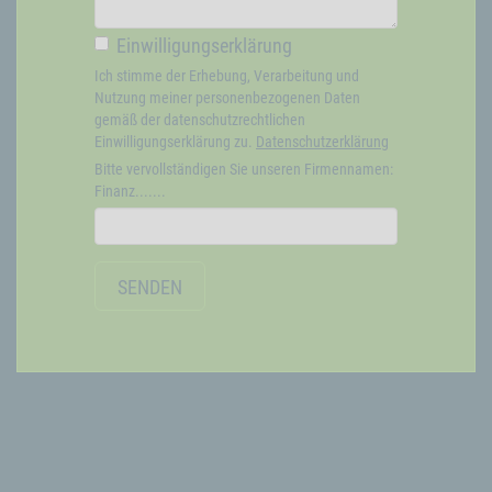
Einwilligungserklärung
Ich stimme der Erhebung, Verarbeitung und
Nutzung meiner personenbezogenen Daten
gemäß der datenschutzrechtlichen
Einwilligungserklärung zu.
Datenschutzerklärung
Bitte vervollständigen Sie unseren Firmennamen:
Finanz.......
SENDEN